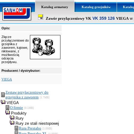
Katalog armatury
Katalog grzejników
Katalo
VK 359 126
Zawór przyłączeniowy VK
VIEGA
w 
Opis:
Złącze
przyłączeniowe do
grzejnika z
zaworem, kątowe,
niklowane, z
możliwością
odcięcia
przepływu.
Producent / dystrybutor:
VIEGA
Zestaw przyłączeniowy do
grzejnika z zaworem
[1.7MB]
VIEGA
O firmie
[0.5MB]
Produkty
Rury
Rury ze stali niestopowej
Rura Prestabo
[1.8MB]
Rura Prestabo XL