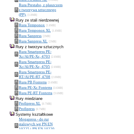
[1.8MB]
Rura Prestabo, z płaszczem
z tworzywa sztucznego
(PP),
[1.8MB]
Rury ze stali nierdzewnej
Rura Temponox
[1.8MB]
Rura Temponox XL
[1.8MB]
Rura Sanpress
[2MB]
Rura Sanpress XL
[2MB]
Rury z tworzyw sztucznych
Rura Smartpress PE-
Xc/Al/PE-Xc, 4703
[2.8MB]
Rura Smartpress PE-
Xc/Al/PE-Xc, 4705
[2.8MB]
Rura Smartpress PE-
RT/Al/PE-RT, 4708
[2.8MB]
Rura PB Fonterra
[3.6MB]
Rura PE-Xc Fonterra
[3.6MB]
Rura PE-RT Fonterra
[3.6MB]
Rury miedziane
Profipress XL
[0.7MB]
Profipress
[0.7MB]
Systemy kształtkowe
Megapress - do rur
stalowych wg PN EN
10225 i PN EN 10220
[1.7MB]